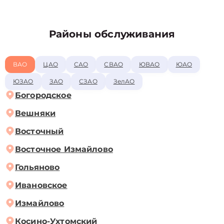
Районы обслуживания
ВАО
ЦАО
САО
СВАО
ЮВАО
ЮАО
ЮЗАО
ЗАО
СЗАО
ЗелАО
Богородское
Вешняки
Восточный
Восточное Измайлово
Гольяново
Ивановское
Измайлово
Косино-Ухтомский