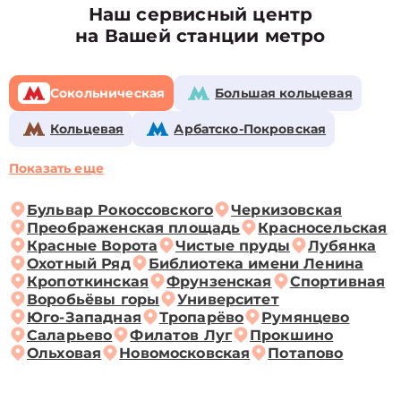
Наш сервисный центр
на Вашей станции метро
Сокольническая
Большая кольцевая
Кольцевая
Арбатско-Покровская
Показать еще
Бульвар Рокоссовского
Черкизовская
Преображенская площадь
Красносельская
Красные Ворота
Чистые пруды
Лубянка
Охотный Ряд
Библиотека имени Ленина
Кропоткинская
Фрунзенская
Спортивная
Воробьёвы горы
Университет
Юго-Западная
Тропарёво
Румянцево
Саларьево
Филатов Луг
Прокшино
Ольховая
Новомосковская
Потапово