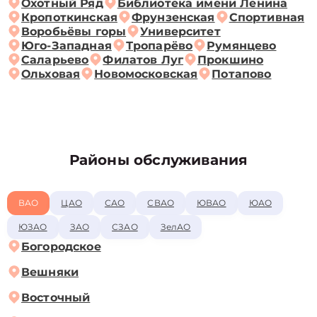
Охотный Ряд
Библиотека имени Ленина
Кропоткинская
Фрунзенская
Спортивная
Воробьёвы горы
Университет
Юго-Западная
Тропарёво
Румянцево
Саларьево
Филатов Луг
Прокшино
Ольховая
Новомосковская
Потапово
Районы обслуживания
ВАО
ЦАО
САО
СВАО
ЮВАО
ЮАО
ЮЗАО
ЗАО
СЗАО
ЗелАО
Богородское
Вешняки
Восточный