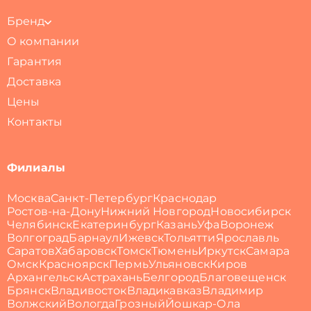
Бренд
О компании
Гарантия
Доставка
Цены
Контакты
Филиалы
Москва
Санкт-Петербург
Краснодар
Ростов-на-Дону
Нижний Новгород
Новосибирск
Челябинск
Екатеринбург
Казань
Уфа
Воронеж
Волгоград
Барнаул
Ижевск
Тольятти
Ярославль
Саратов
Хабаровск
Томск
Тюмень
Иркутск
Самара
Омск
Красноярск
Пермь
Ульяновск
Киров
Архангельск
Астрахань
Белгород
Благовещенск
Брянск
Владивосток
Владикавказ
Владимир
Волжский
Вологда
Грозный
Йошкар-Ола