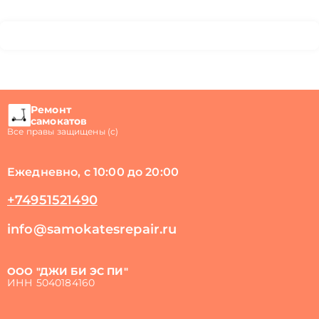
Ремонт
самокатов
Все правы защищены (с)
Ежедневно, с 10:00 до 20:00
+74951521490
info@samokatesrepair.ru
ООО "ДЖИ БИ ЭС ПИ"
ИНН 5040184160