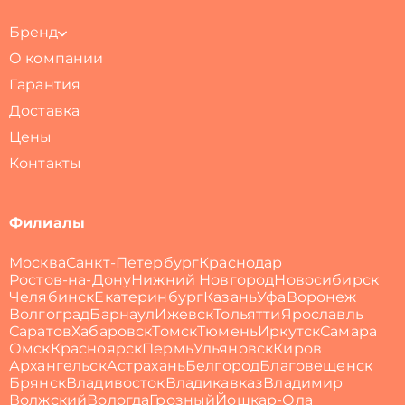
Бренд
О компании
Гарантия
Доставка
Цены
Контакты
Филиалы
Москва
Санкт-Петербург
Краснодар
Ростов-на-Дону
Нижний Новгород
Новосибирск
Челябинск
Екатеринбург
Казань
Уфа
Воронеж
Волгоград
Барнаул
Ижевск
Тольятти
Ярославль
Саратов
Хабаровск
Томск
Тюмень
Иркутск
Самара
Омск
Красноярск
Пермь
Ульяновск
Киров
Архангельск
Астрахань
Белгород
Благовещенск
Брянск
Владивосток
Владикавказ
Владимир
Волжский
Вологда
Грозный
Йошкар-Ола