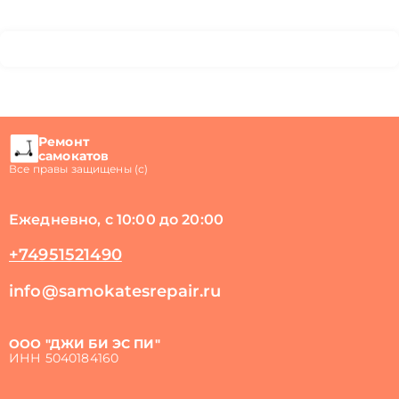
Ремонт
самокатов
Все правы защищены (с)
Ежедневно, с 10:00 до 20:00
+74951521490
info@samokatesrepair.ru
ООО "ДЖИ БИ ЭС ПИ"
ИНН 5040184160