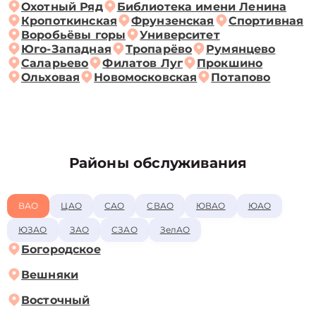
Охотный Ряд
Библиотека имени Ленина
Кропоткинская
Фрунзенская
Спортивная
Воробьёвы горы
Университет
Юго-Западная
Тропарёво
Румянцево
Саларьево
Филатов Луг
Прокшино
Ольховая
Новомосковская
Потапово
Районы обслуживания
ВАО
ЦАО
САО
СВАО
ЮВАО
ЮАО
ЮЗАО
ЗАО
СЗАО
ЗелАО
Богородское
Вешняки
Восточный