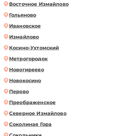
Восточное Измайлово
Гольяново
Ивановское
Измайлово
Косино-Ухтомский
Метрогородок
Новогиреево
Новокосино
Перово
Преображенское
Северное Измайлово
Соколиная Гора
Сокольники