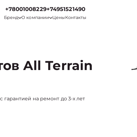
+78001008229
+74951521490
Бренд
О компании
Цены
Контакты
в All Terrain
 с гарантией на ремонт до 3-х лет