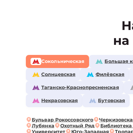
Н
на
Сокольническая
Большая к
Солнцевская
Филёвская
Таганско-Краснопресненская
Некрасовская
Бутовская
Бульвар Рокоссовского
Черкизовска
Лубянка
Охотный Ряд
Библиотека
Университет
Юго-Западная
Тропа