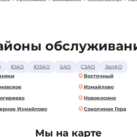
айоны обслуживан
О
ЮАО
ЮЗАО
ЗАО
СЗАО
ЗелАО
шняки
Восточный
новское
Измайлово
огиреево
Новокосино
ерное Измайлово
Соколиная Гора
Мы на карте