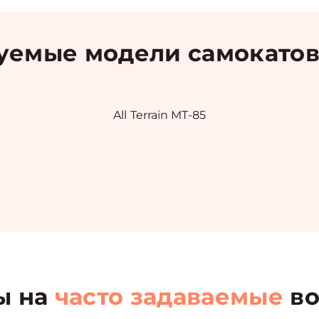
емые модели самокатов A
All Terrain MT-85
ы на
часто задаваемые
во