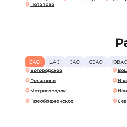
Потапово
Р
ВАО
ЦАО
САО
СВАО
ЮВА
Богородское
Ве
Гольяново
Ива
Метрогородок
Нов
Преображенское
Сев