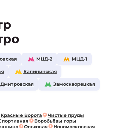
тр
тро
овская
МЦД-2
МЦД-1
ая
Калининская
-Дмитровская
Замоскворецкая
Красные Ворота
Чистые пруды
Спортивная
Воробьёвы горы
окшино
Ольховая
Новомосковская