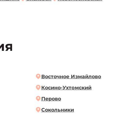
ия
Восточное Измайлово
Косино-Ухтомский
Перово
Сокольники