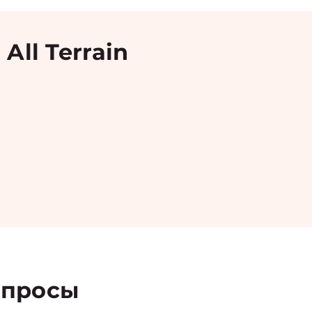
ll Terrain
просы