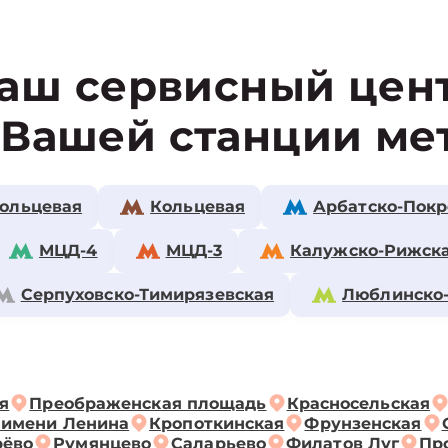
аш сервисный цен
 Вашей станции ме
ольцевая
Кольцевая
Арбатско-Покр
МЦД-4
МЦД-3
Калужско-Рижск
Серпуховско-Тимирязевская
Люблинско
я
Преображенская площадь
Красносельская
 имени Ленина
Кропоткинская
Фрунзенская
рёво
Румянцево
Саларьево
Филатов Луг
Пр