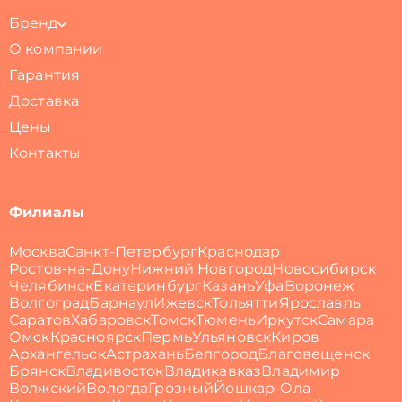
Бренд
О компании
Гарантия
Доставка
Цены
Контакты
Филиалы
Москва
Санкт-Петербург
Краснодар
Ростов-на-Дону
Нижний Новгород
Новосибирск
Челябинск
Екатеринбург
Казань
Уфа
Воронеж
Волгоград
Барнаул
Ижевск
Тольятти
Ярославль
Саратов
Хабаровск
Томск
Тюмень
Иркутск
Самара
Омск
Красноярск
Пермь
Ульяновск
Киров
Архангельск
Астрахань
Белгород
Благовещенск
Брянск
Владивосток
Владикавказ
Владимир
Волжский
Вологда
Грозный
Йошкар-Ола