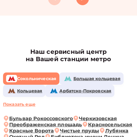
Наш сервисный центр
на Вашей станции метро
Сокольническая
Большая кольцевая
Кольцевая
Арбатско-Покровская
Показать еще
Бульвар Рокоссовского
Черкизовская
Преображенская площадь
Красносельская
Красные Ворота
Чистые пруды
Лубянка
Охотный Ряд
Библиотека имени Ленина