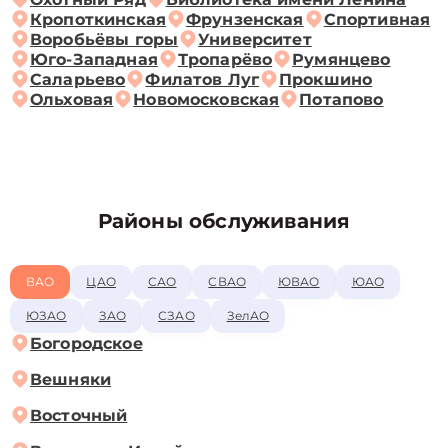
Кропоткинская
Фрунзенская
Спортивная
Воробьёвы горы
Университет
Юго-Западная
Тропарёво
Румянцево
Саларьево
Филатов Луг
Прокшино
Ольховая
Новомосковская
Потапово
Районы обслуживания
ВАО
ЦАО
САО
СВАО
ЮВАО
ЮАО
ЮЗАО
ЗАО
СЗАО
ЗелАО
Богородское
Вешняки
Восточный