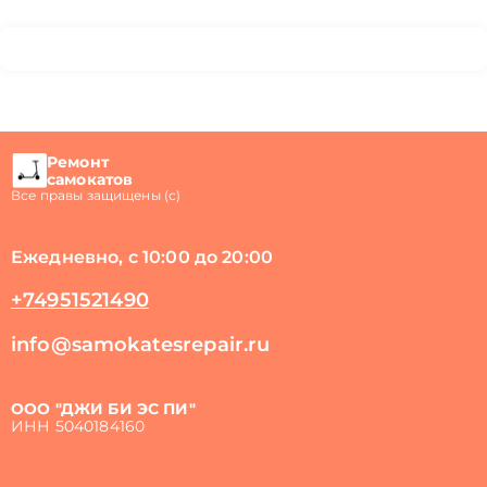
Ремонт
самокатов
Все правы защищены (с)
Ежедневно, с 10:00 до 20:00
+74951521490
info@samokatesrepair.ru
ООО "ДЖИ БИ ЭС ПИ"
ИНН 5040184160