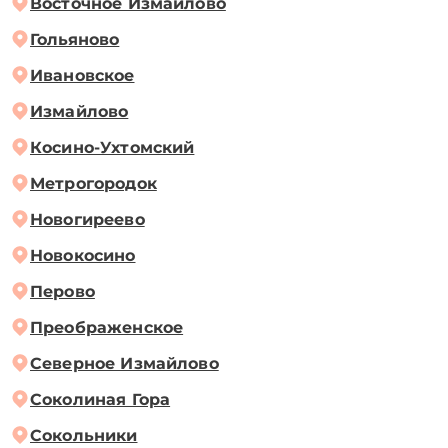
Восточное Измайлово
Гольяново
Ивановское
Измайлово
Косино-Ухтомский
Метрогородок
Новогиреево
Новокосино
Перово
Преображенское
Северное Измайлово
Соколиная Гора
Сокольники