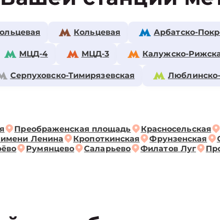
ольцевая
Кольцевая
Арбатско-Покр
МЦД-4
МЦД-3
Калужско-Рижск
Серпуховско-Тимирязевская
Люблинско
я
Преображенская площадь
Красносельская
 имени Ленина
Кропоткинская
Фрунзенская
рёво
Румянцево
Саларьево
Филатов Луг
Пр