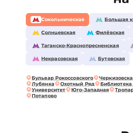
Сокольническая
Большая к
Солнцевская
Филёвская
Таганско-Краснопресненская
Некрасовская
Бутовская
Бульвар Рокоссовского
Черкизовска
Лубянка
Охотный Ряд
Библиотека
Университет
Юго-Западная
Тропа
Потапово