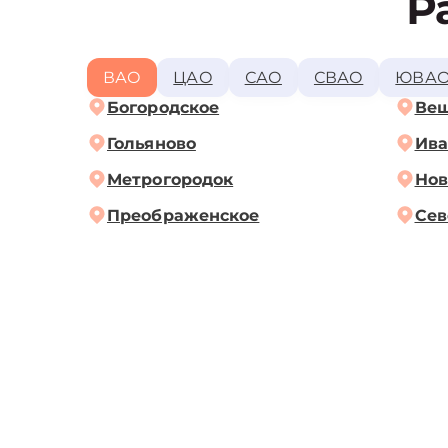
Р
ВАО
ЦАО
САО
СВАО
ЮВА
Богородское
Ве
Гольяново
Ива
Метрогородок
Нов
Преображенское
Сев