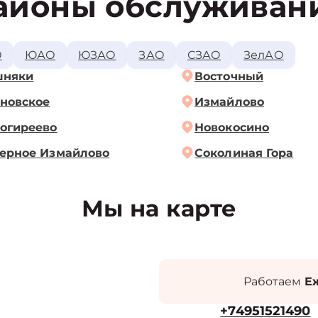
айоны обслуживан
О
ЮАО
ЮЗАО
ЗАО
СЗАО
ЗелАО
шняки
Восточный
новское
Измайлово
огиреево
Новокосино
ерное Измайлово
Соколиная Гора
Мы на карте
Работаем
Еж
+74951521490