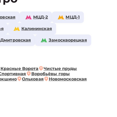
овская
МЦД-2
МЦД-1
ая
Калининская
-Дмитровская
Замоскворецкая
Красные Ворота
Чистые пруды
Спортивная
Воробьёвы горы
окшино
Ольховая
Новомосковская