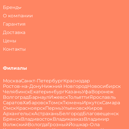
Бренд
О компании
Гарантия
Доставка
Цены
Контакты
Филиалы
Москва
Санкт-Петербург
Краснодар
Ростов-на-Дону
Нижний Новгород
Новосибирск
Челябинск
Екатеринбург
Казань
Уфа
Воронеж
Волгоград
Барнаул
Ижевск
Тольятти
Ярославль
Саратов
Хабаровск
Томск
Тюмень
Иркутск
Самара
Омск
Красноярск
Пермь
Ульяновск
Киров
Архангельск
Астрахань
Белгород
Благовещенск
Брянск
Владивосток
Владикавказ
Владимир
Волжский
Вологда
Грозный
Йошкар-Ола