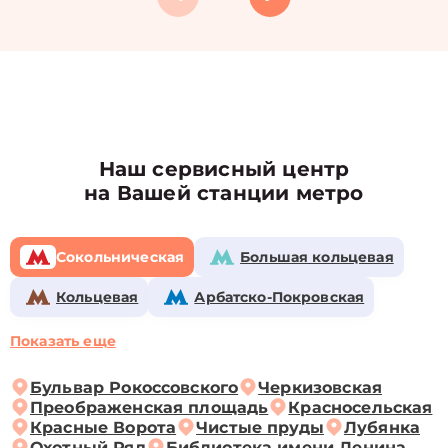
Наш сервисный центр
на Вашей станции метро
Сокольническая
Большая кольцевая
Кольцевая
Арбатско-Покровская
Показать еще
Бульвар Рокоссовского
Черкизовская
Преображенская площадь
Красносельская
Красные Ворота
Чистые пруды
Лубянка
Охотный Ряд
Библиотека имени Ленина