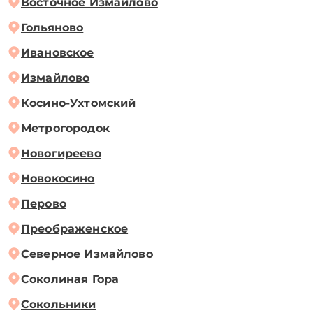
Восточное Измайлово
Гольяново
Ивановское
Измайлово
Косино-Ухтомский
Метрогородок
Новогиреево
Новокосино
Перово
Преображенское
Северное Измайлово
Соколиная Гора
Сокольники