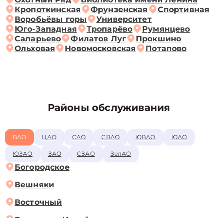
Кропоткинская
Фрунзенская
Спортивная
Воробьёвы горы
Университет
Юго-Западная
Тропарёво
Румянцево
Саларьево
Филатов Луг
Прокшино
Ольховая
Новомосковская
Потапово
Районы обслуживания
ВАО
ЦАО
САО
СВАО
ЮВАО
ЮАО
ЮЗАО
ЗАО
СЗАО
ЗелАО
Богородское
Вешняки
Восточный