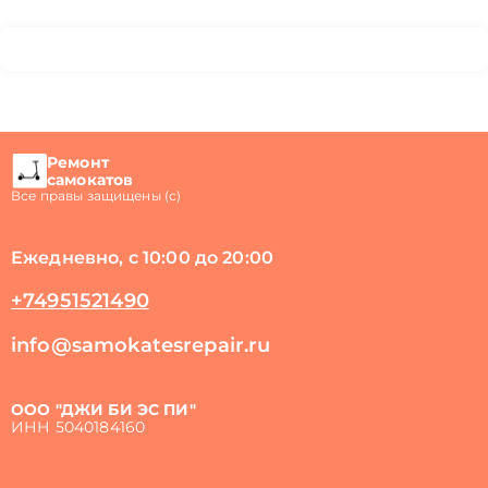
Ремонт
самокатов
Все правы защищены (с)
Ежедневно, с 10:00 до 20:00
+74951521490
info@samokatesrepair.ru
ООО "ДЖИ БИ ЭС ПИ"
ИНН 5040184160