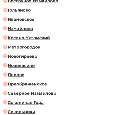
Восточное Измайлово
Гольяново
Ивановское
Измайлово
Косино-Ухтомский
Метрогородок
Новогиреево
Новокосино
Перово
Преображенское
Северное Измайлово
Соколиная Гора
Сокольники