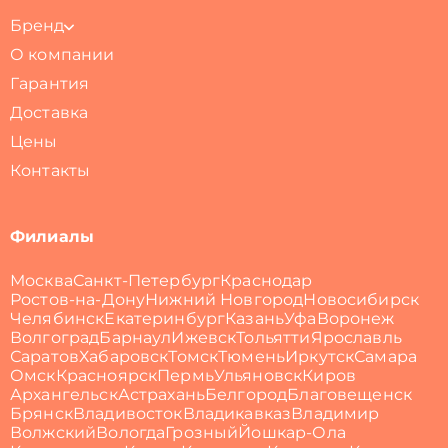
Бренд
О компании
Гарантия
Доставка
Цены
Контакты
Филиалы
Москва
Санкт-Петербург
Краснодар
Ростов-на-Дону
Нижний Новгород
Новосибирск
Челябинск
Екатеринбург
Казань
Уфа
Воронеж
Волгоград
Барнаул
Ижевск
Тольятти
Ярославль
Саратов
Хабаровск
Томск
Тюмень
Иркутск
Самара
Омск
Красноярск
Пермь
Ульяновск
Киров
Архангельск
Астрахань
Белгород
Благовещенск
Брянск
Владивосток
Владикавказ
Владимир
Волжский
Вологда
Грозный
Йошкар-Ола