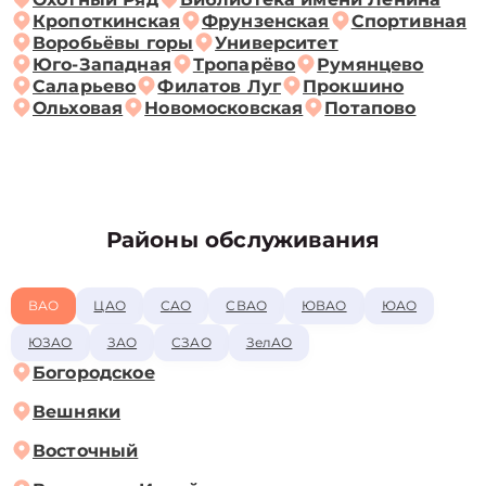
Кропоткинская
Фрунзенская
Спортивная
Воробьёвы горы
Университет
Юго-Западная
Тропарёво
Румянцево
Саларьево
Филатов Луг
Прокшино
Ольховая
Новомосковская
Потапово
Районы обслуживания
ВАО
ЦАО
САО
СВАО
ЮВАО
ЮАО
ЮЗАО
ЗАО
СЗАО
ЗелАО
Богородское
Вешняки
Восточный