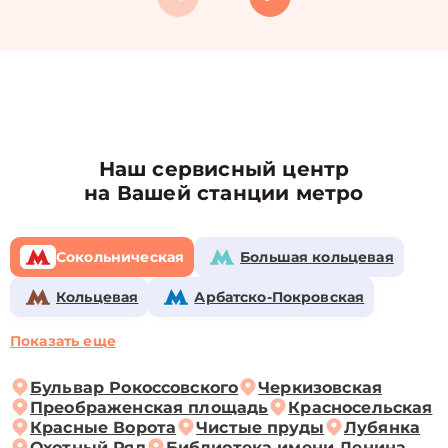
Наш сервисный центр
на Вашей станции метро
Сокольническая
Большая кольцевая
Кольцевая
Арбатско-Покровская
Показать еще
Бульвар Рокоссовского
Черкизовская
Преображенская площадь
Красносельская
Красные Ворота
Чистые пруды
Лубянка
Охотный Ряд
Библиотека имени Ленина