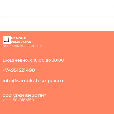
Ремонт
самокатов
Все правы защищены (с)
Ежедневно, с 10:00 до 20:00
+74951521490
info@samokatesrepair.ru
ООО "ДЖИ БИ ЭС ПИ"
ИНН 5040184160