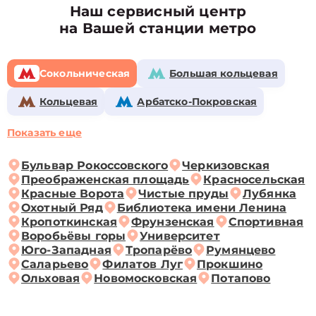
Наш сервисный центр
на Вашей станции метро
Сокольническая
Большая кольцевая
Кольцевая
Арбатско-Покровская
Показать еще
Бульвар Рокоссовского
Черкизовская
Преображенская площадь
Красносельская
Красные Ворота
Чистые пруды
Лубянка
Охотный Ряд
Библиотека имени Ленина
Кропоткинская
Фрунзенская
Спортивная
Воробьёвы горы
Университет
Юго-Западная
Тропарёво
Румянцево
Саларьево
Филатов Луг
Прокшино
Ольховая
Новомосковская
Потапово