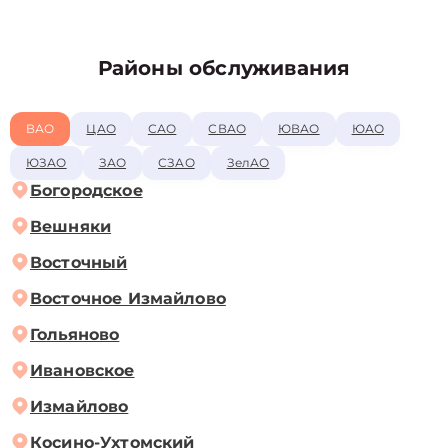
Районы обслуживания
ВАО
ЦАО
САО
СВАО
ЮВАО
ЮАО
ЮЗАО
ЗАО
СЗАО
ЗелАО
Богородское
Вешняки
Восточный
Восточное Измайлово
Гольяново
Ивановское
Измайлово
Косино-Ухтомский