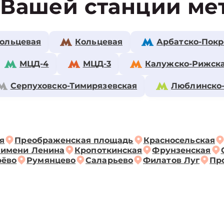
 Вашей станции ме
ольцевая
Кольцевая
Арбатско-Покр
МЦД-4
МЦД-3
Калужско-Рижск
Серпуховско-Тимирязевская
Люблинско
я
Преображенская площадь
Красносельская
 имени Ленина
Кропоткинская
Фрунзенская
рёво
Румянцево
Саларьево
Филатов Луг
Пр