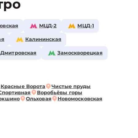
тро
овская
МЦД-2
МЦД-1
ая
Калининская
-Дмитровская
Замоскворецкая
Красные Ворота
Чистые пруды
Спортивная
Воробьёвы горы
окшино
Ольховая
Новомосковская