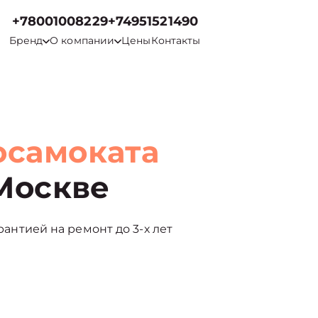
+78001008229
+74951521490
Бренд
О компании
Цены
Контакты
осамоката
Москве
арантией на ремонт до 3-х лет