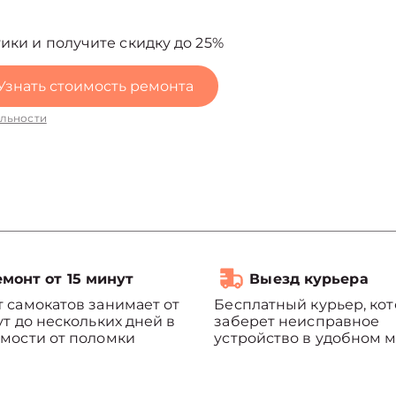
ики и получите скидку до 25%
Узнать стоимость ремонта
льности
монт от 15 минут
Выезд курьера
 самокатов занимает от
Бесплатный курьер, ко
ут до нескольких дней в
заберет неисправное
мости от поломки
устройство в удобном м