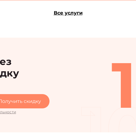
Все услуги
рез
идку
1
Получить скидку
льности