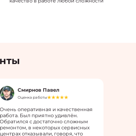
качество в работе любой сложности
енты
Смирнов Павел
Оценка работы
О
Очень оперативная и качественная
Работу 
работа. Был приятно удивлён.
вопросы
Обратился с достаточно сложным
такие п
ремонтом, в некоторых сервисных
только 
центрах отказывали, говоря, что
информ