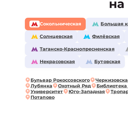
на
Сокольническая
Большая к
Солнцевская
Филёвская
Таганско-Краснопресненская
Некрасовская
Бутовская
Бульвар Рокоссовского
Черкизовска
Лубянка
Охотный Ряд
Библиотека
Университет
Юго-Западная
Тропа
Потапово